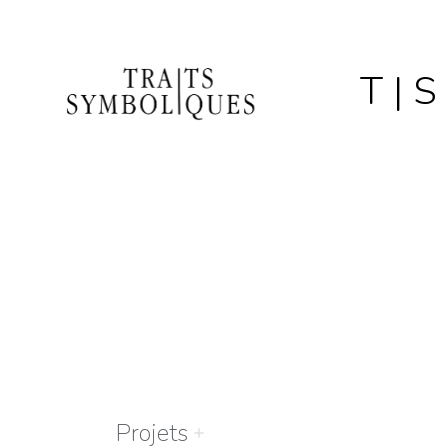
T | 
Projets